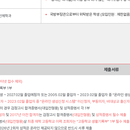
국방부장관으로부터 위탁받은 학생 (모집인원 : 제한없음
전체학과
제출서류
인터넷 접수 제외)
록부 1부
졸업생 ~ 2027.02월 졸업예정자 또는 2005.02월 졸업자 ~ 2023.02월 졸업자 중 “온라인
업자 ~ 2023.02월 졸업자 중 “온라인 생성신청 시스템” 미신청자, 부동의자, 비대상교 출신
의 경우 검정고시 합격증명서(대입전형용) 및 성적증명서 각 1부
청자
및
2017년 이전 합격자
는 검정고시 합격증명서
(대입전형용)
및
성적증명서 필수 제출
증명서
(대입전형용)
상
최종 재학 고등학교 이력 조회자는 “고등학교 생활기록부” 1부 필수 제출
026년 2회차 성적은 온라인 제공되지 않으므로 반드시 서류 제출