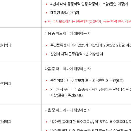
4년제 대학(동등학력 인정 각종학교 포함)졸업(예정)자
대학원 졸업(수료)자
※ 단, 수시모집에서는 전문대학(2,3년제, 동등 학력 인정 
다음 중 어느 하나에 해당하는 자
전체학과
주민등록상 나이가 만25세 이상인자(2002년 2월말 이
산업체 재직(근무)경력 2년 이상인 자
다음 중 어느 하나에 해당하는 자
북한이탈주민 및 부모가 모두 외국인인 외국인(6호)​
전체학과
외국에서 우리나라 초·중등교육에 상응하는 교육과정을 전부
사람(결혼이주민)(7호)
다음 중 어느 하나에 해당하는 자
전체학과
「장애인 등에 대한 특수교육법」 제15조의 특수교육대상
「장애인 복지법」에 이중 등록 되지 않는 「국가유공자 등 