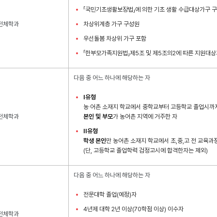
「국민기초생활보장법」에 의한 기초 생활 수급대상가구 
전체학과
차상위계층 가구 구성원
우선돌봄 차상위 가구 포함
「한부모가족지원법」제5조 및 제5조의2에 따른 지원대상
다음 중 어느 하나에 해당하는 자
I유형
농·어촌 소재지 학교에서 중학교부터 고등학교 졸업시까
전체학과
본인 및 부모
가 농어촌 지역에 거주한 자
II유형
학생 본인
만 농어촌 소재지 학교에서 초,중,고 전 교육과
(단, 고등학교 졸업학력 검정고시에 합격한자는 제외)
다음 중 어느 하나에 해당하는 자
전문대학 졸업(예정)자
4년제 대학 2년 이상(70학점 이상) 이수자
전체학과