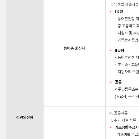
나. 유형별 제출서류
I유형
- 농어촌전형 
- 중·고등학교 
- 지원자 및 부
- 가족관계증명
농어촌 출신자
II유형
- 농어촌전형 
- 초ㆍ중ㆍ고등
- 지원자의 주
공통
※ 주민등록초본
(필요시, 추가 
가. 공통서류
정원외전형
나. 추가 제출 서류
기초생활수급자
기초생활 수급