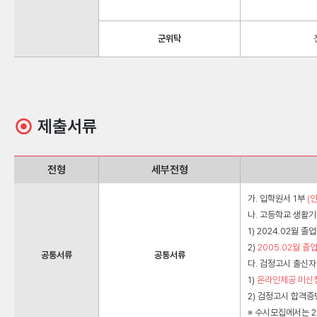
군위탁
⊙
제출서류
전형
세부전형
가. 입학원서 1부
(
나. 고등학교 생활기
1) 2024.02월 
2)
2005.02월 졸
공통서류
공통서류
다. 검정고시 출신자
1)
온라인제공 미신
2) 검정고시 합격
※ 수시모집에서는 2