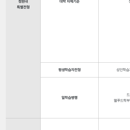
정원내
대학 자체기준
특별전형
평생학습자전형
성인학습
드
일학습병행
웰푸드학부