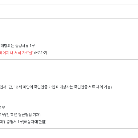
 해당되는 증빙서류 1부
페이지 내 서식 자료실]
바로가기
확인서 (단, 18세 미만의 국민연금 가입 미대상자는 국민연금 서류 제외 가능)
1부
1부(전 학년 평균평점 기재)
학위증명서 1부(해당자에 한함)