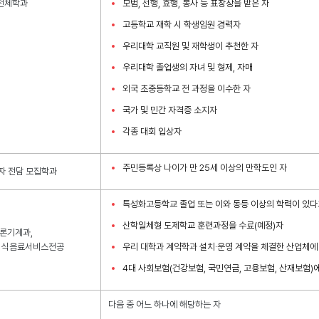
전체학과
모범, 선행, 효행, 봉사 등 표창장을 받은 자
고등학교 재학 시 학생임원 경력자
우리대학 교직원 및 재학생이 추천한 자
우리대학 졸업생의 자녀 및 형제, 자매
외국 초중등학교 전 과정을 이수한 자
국가 및 민간 자격증 소지자
각종 대회 입상자
주민등록상 나이가 만 25세 이상의 만학도인 자
자 전담 모집학과
특성화고등학교 졸업 또는 이와 동등 이상의 학력이 있다
산학일체형 도제학교 훈련과정을 수료(예정)자
론기계과,
 식음료서비스전공
우리 대학과 계약학과 설치·운영 계약을 체결한 산업체에 
4대 사회보험(건강보험, 국민연금, 고용보험, 산재보험)
다음 중 어느 하나에 해당하는 자